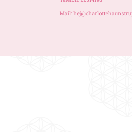
Mail: hej@charlottehaunstru